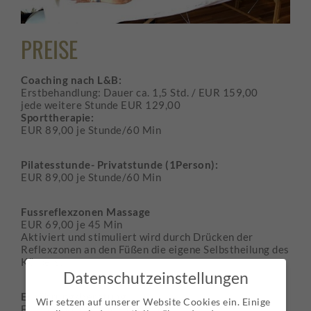
PREISE
Coaching nach L&B:
Erstbehandlung: Dauer ca. 1,5 Std. / EUR 159,00
jede weitere Stunde EUR 129,00
Sporttherapie:
EUR 89,00 je Stunde/60 Min
Pilatesstunde- Privatstunde (1Person):
EUR 89,00 je Stunde/60 Min
Fussreflexzonen Massage
EUR 69,00 je 45 Min
Aktiviert und stimuliert wird durch Drücken der
Reflexzonen an den Füßen die eigene Selbstheilung des
Körpers.
Datenschutzeinstellungen
Ernährungsberatung:
Wir setzen auf unserer Website Cookies ein. Einige
EUR 79,00 je Stunde/60 min