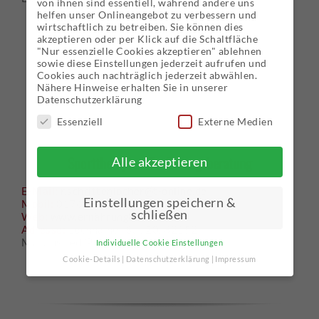
von ihnen sind essentiell, während andere uns
helfen unser Onlineangebot zu verbessern und
wirtschaftlich zu betreiben. Sie können dies
akzeptieren oder per Klick auf die Schaltfläche
"Nur essenzielle Cookies akzeptieren" ablehnen
sowie diese Einstellungen jederzeit aufrufen und
Cookies auch nachträglich jederzeit abwählen.
KONTAKT
Nähere Hinweise erhalten Sie in unserer
Datenschutzerklärung
Essenziell
Externe Medien
Sporttherapie / Ernährungsberatung
Alle akzeptieren
E-Mail:
r.schrittenlocher@t-online.de
Einstellungen speichern &
Mobil:
0176 53215514
schließen
Web:
www.ernährungcoach.de
Adresse:
Lochhamer Str. 20, 82152
Martinsried/Planegg
Individuelle Cookie Einstellungen
Cookie-Details
Datenschutzerklärung
Impressum
Datenschutzeinstellungen
Hier finden Sie eine Übersicht über alle
verwendeten Cookies. Sie können Ihre Einwilligung