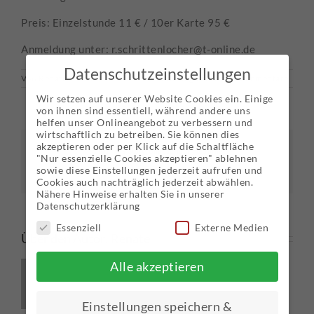
Preis: Einzelstunde 11 € / 10er Karte 95 €
Anmeldung unter: r.schrittenlocher@t-online.de
Datenschutzeinstellungen
Von
Renate
|
Januar 13th, 2021
|
Uncategorized
|
0 Kommentare
Wir setzen auf unserer Website Cookies ein. Einige
von ihnen sind essentiell, während andere uns
helfen unser Onlineangebot zu verbessern und
wirtschaftlich zu betreiben. Sie können dies
akzeptieren oder per Klick auf die Schaltfläche
Share This Story, Choose Your Platform!
"Nur essenzielle Cookies akzeptieren" ablehnen
sowie diese Einstellungen jederzeit aufrufen und
Facebook
X
Reddit
LinkedIn
WhatsApp
Tumblr
Pinterest
Vk
E-
Mail
Cookies auch nachträglich jederzeit abwählen.
Nähere Hinweise erhalten Sie in unserer
Datenschutzerklärung
Essenziell
Externe Medien
Über den Autor:
Renate
Alle akzeptieren
Einstellungen speichern &